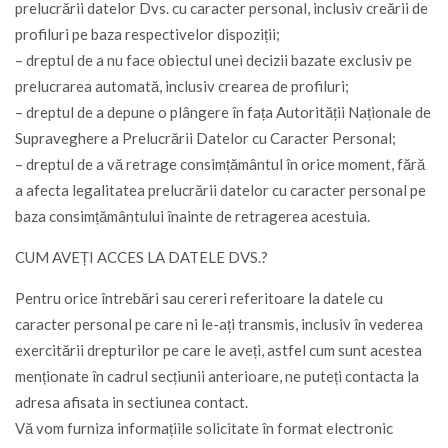
prelucrării datelor Dvs. cu caracter personal, inclusiv creării de
profiluri pe baza respectivelor dispoziții;
– dreptul de a nu face obiectul unei decizii bazate exclusiv pe
prelucrarea automată, inclusiv crearea de profiluri;
– dreptul de a depune o plângere în fața Autorității Naționale de
Supraveghere a Prelucrării Datelor cu Caracter Personal;
– dreptul de a vă retrage consimțământul în orice moment, fără
a afecta legalitatea prelucrării datelor cu caracter personal pe
baza consimțământului înainte de retragerea acestuia.
CUM AVEȚI ACCES LA DATELE DVS.?
Pentru orice întrebări sau cereri referitoare la datele cu
caracter personal pe care ni le-ați transmis, inclusiv în vederea
exercitării drepturilor pe care le aveți, astfel cum sunt acestea
menționate în cadrul secțiunii anterioare, ne puteți contacta la
adresa afisata in sectiunea contact.
Vă vom furniza informațiile solicitate în format electronic