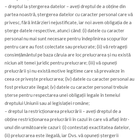
– dreptul la ștergerea datelor – aveți dreptul de a obține din
partea noastră, ștergerea datelor cu caracter personal care vă
privesc, fără întârzieri nejustificate, iar noi avem obligația de a
șterge datele respective, atunci când: (i) datele cu caracter
personal nu mai sunt necesare pentru îndeplinirea scopurilor
pentru care au fost colectate sau prelucrate; (ii) vă retrageți
consimțământul pe baza căruia are loc prelucrarea și nu există
niciun alt temei juridic pentru prelucrare; (iii) vă opuneți
prelucrării și nu există motive legitime care să prevaleze în
ceea ce privește prelucrarea; (iv) datele cu caracter personal au
fost prelucrate ilegal; (v) datele cu caracter personal trebuie
șterse pentru respectarea unei obligații legale în temeiul
dreptului Uniunii sau al legislației române;
– dreptul la restricționarea prelucrării – aveți dreptul de a
obține restricționarea prelucrării în cazul în care vă aflați într-
unul din următoarele cazuri: (i) contestați exactitatea datelor,
(ii) prelucrarea este ilegală, iar Dvs. vă opuneți ștergerii