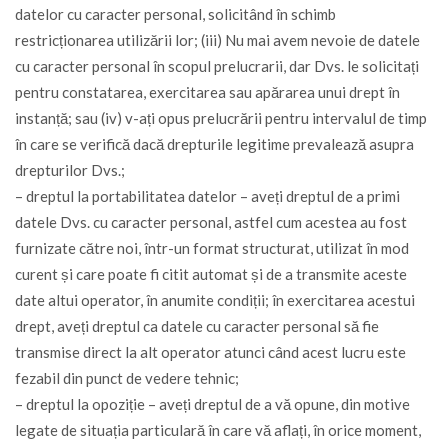
datelor cu caracter personal, solicitând în schimb
restricționarea utilizării lor; (iii) Nu mai avem nevoie de datele
cu caracter personal în scopul prelucrarii, dar Dvs. le solicitați
pentru constatarea, exercitarea sau apărarea unui drept în
instanță; sau (iv) v-ați opus prelucrării pentru intervalul de timp
în care se verifică dacă drepturile legitime prevalează asupra
drepturilor Dvs.;
– dreptul la portabilitatea datelor – aveți dreptul de a primi
datele Dvs. cu caracter personal, astfel cum acestea au fost
furnizate către noi, într-un format structurat, utilizat în mod
curent și care poate fi citit automat și de a transmite aceste
date altui operator, în anumite condiții; în exercitarea acestui
drept, aveți dreptul ca datele cu caracter personal să fie
transmise direct la alt operator atunci când acest lucru este
fezabil din punct de vedere tehnic;
– dreptul la opoziție – aveți dreptul de a vă opune, din motive
legate de situația particulară în care vă aflați, în orice moment,