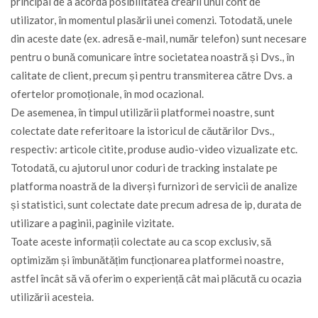
principal de a acorda posibilitatea creării unui cont de
utilizator, în momentul plasării unei comenzi. Totodată, unele
din aceste date (ex. adresă e-mail, număr telefon) sunt necesare
pentru o bună comunicare între societatea noastră și Dvs., în
calitate de client, precum și pentru transmiterea către Dvs. a
ofertelor promoționale, în mod ocazional.
De asemenea, în timpul utilizării platformei noastre, sunt
colectate date referitoare la istoricul de căutărilor Dvs.,
respectiv: articole citite, produse audio-video vizualizate etc.
Totodată, cu ajutorul unor coduri de tracking instalate pe
platforma noastră de la diverși furnizori de servicii de analize
și statistici, sunt colectate date precum adresa de ip, durata de
utilizare a paginii, paginile vizitate.
Toate aceste informații colectate au ca scop exclusiv, să
optimizăm și îmbunătățim funcționarea platformei noastre,
astfel încât să vă oferim o experiență cât mai plăcută cu ocazia
utilizării acesteia.