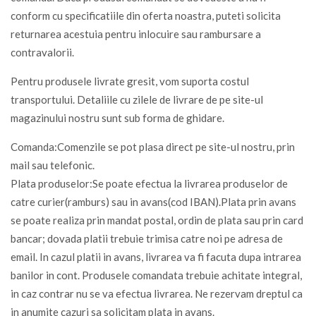
conform cu specificatiile din oferta noastra, puteti solicita
returnarea acestuia pentru inlocuire sau rambursare a
contravalorii.
Pentru produsele livrate gresit, vom suporta costul
transportului. Detaliile cu zilele de livrare de pe site-ul
magazinului nostru sunt sub forma de ghidare.
Comanda:Comenzile se pot plasa direct pe site-ul nostru, prin
mail sau telefonic.
Plata produselor:Se poate efectua la livrarea produselor de
catre curier(ramburs) sau in avans(cod IBAN).Plata prin avans
se poate realiza prin mandat postal, ordin de plata sau prin card
bancar; dovada platii trebuie trimisa catre noi pe adresa de
email. In cazul platii in avans, livrarea va fi facuta dupa intrarea
banilor in cont. Produsele comandata trebuie achitate integral,
in caz contrar nu se va efectua livrarea. Ne rezervam dreptul ca
in anumite cazuri sa solicitam plata in avans.