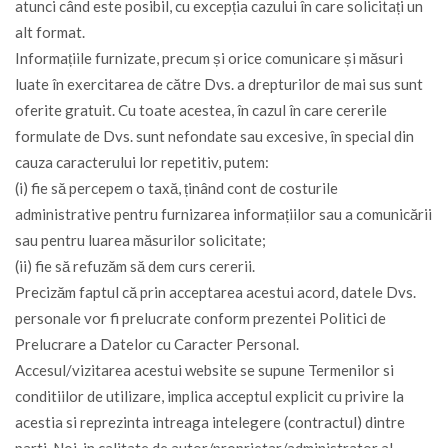
atunci când este posibil, cu excepția cazului în care solicitați un
alt format.
Informațiile furnizate, precum și orice comunicare și măsuri
luate în exercitarea de către Dvs. a drepturilor de mai sus sunt
oferite gratuit. Cu toate acestea, în cazul în care cererile
formulate de Dvs. sunt nefondate sau excesive, în special din
cauza caracterului lor repetitiv, putem:
(i) fie să percepem o taxă, ținând cont de costurile
administrative pentru furnizarea informațiilor sau a comunicării
sau pentru luarea măsurilor solicitate;
(ii) fie să refuzăm să dem curs cererii.
Precizăm faptul că prin acceptarea acestui acord, datele Dvs.
personale vor fi prelucrate conform prezentei Politici de
Prelucrare a Datelor cu Caracter Personal.
Accesul/vizitarea acestui website se supune Termenilor si
conditiilor de utilizare, implica acceptul explicit cu privire la
acestia si reprezinta intreaga intelegere (contractul) dintre
parti. Noi, in calitate de autor/proprietar/administrator al