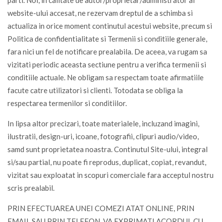
website-ului accesat, ne rezervam dreptul de a schimba si
actualiza in orice moment continutul acestui website, precum si
Politica de confidentialitate si Termenii si conditiile generale,
fara nici un fel de notificare prealabila. De aceea, va rugam sa
vizitati periodic aceasta sectiune pentru a verifica termenii si
conditiile actuale. Ne obligam sa respectam toate afirmatiile
facute catre utilizatori si clienti. Totodata se obliga la
respectarea termenilor si conditiilor.
In lipsa altor precizari, toate materialele, incluzand imagini,
ilustratii, design-uri, icoane, fotografii, clipuri audio/video,
samd sunt proprietatea noastra. Continutul Site-ului, integral
si/sau partial, nu poate fi reprodus, duplicat, copiat, revandut,
vizitat sau exploatat in scopuri comerciale fara acceptul nostru
scris prealabil.
PRIN EFECTUAREA UNEI COMEZI ATAT ONLINE, PRIN
EMAIL SAU PRIN TELEFON, VA EXPRIMATI ACORDUL CU