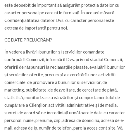
este deosebit de important să asigurăm protecția datelor cu
caracter personal pe care ni le furnizați. În aceiași măsură
Confidențialitatea datelor Dvs. cu caracter personal este
extrem de importantă pentru noi.
CE DATE PRELUCRĂM?
În vederea livrării bunurilor și serviciilor comandate,
confirmării Comenzii, informării Dvs. privind stadiul Comenzii,
oferirii de răspunsuri la reclamațiile plasate, evaluării bunurilor
și serviciilor oferite, precum și a exercitării unor activități
comerciale, de promovare a bunurilor și serviciilor, de
marketing, publicitate, de dezvoltare, de cercetare de piață,
statistică, monitorizare a vânzărilor și comportamentului de
cumpărare a Clienților, activități administrative și de media,
sunteți de acord să ne încredințați următoarele date cu caracter
personal: nume, prenume, cnp, adresa de domiciliu, adresa de e-
mail, adresa de ip, număr de telefon, parola acces cont site. Vă