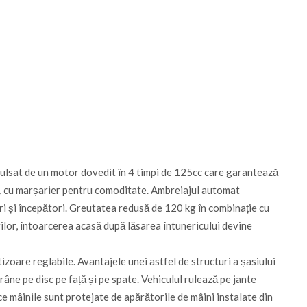
opulsat de un motor dovedit în 4 timpi de 125cc care garantează
te, cu marșarier pentru comoditate. Ambreiajul automat
neri și începători. Greutatea redusă de 120 kg în combinație cu
ilor, întoarcerea acasă după lăsarea întunericului devine
tizoare reglabile. Avantajele unei astfel de structuri a șasiului
 frâne pe disc pe față și pe spate. Vehiculul rulează pe jante
 ce mâinile sunt protejate de apărătorile de mâini instalate din