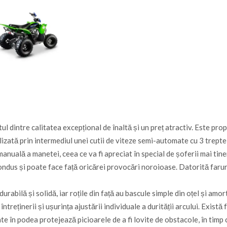
l dintre calitatea excepțional de înaltă și un preț atractiv. Este pr
alizată prin intermediul unei cutii de viteze semi-automate cu 3 trep
a manuală a manetei, ceea ce va fi apreciat în special de șoferii mai ti
ondus și poate face față oricărei provocări noroioase. Datorită farur
abilă și solidă, iar roțile din față au bascule simple din oțel și amor
ntreținerii și ușurința ajustării individuale a durității arcului. Există
ate în podea protejează picioarele de a fi lovite de obstacole, în timp