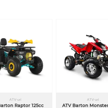
ATV-uri
ATV-uri
arton Raptor 125cc
ATV Barton Monste