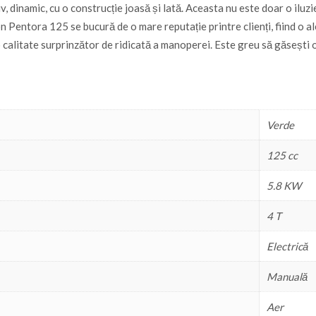
 dinamic, cu o construcție joasă și lată. Aceasta nu este doar o iluz
entora 125 se bucură de o mare reputație printre clienți, fiind o ale
calitate surprinzător de ridicată a manoperei. Este greu să găsești o
Verde
125 cc
5.8 KW
4 T
Electrică
Manuală
Aer