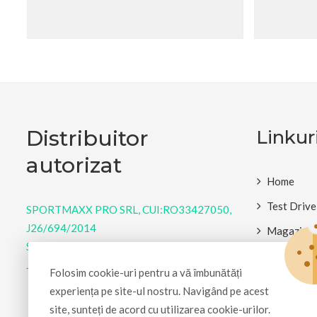
Distribuitor
Linkuri
autorizat
Home
Test Drive
SPORTMAXX PRO SRL, CUI:RO33427050,
J26/694/2014
Magazin
Strada Gheorghe Doja 76, Târgu Mureș,
Despre Br
Jud. Mureș
Folosim cookie-uri pentru a vă îmbunătăți
Termeni Și
experiența pe site-ul nostru. Navigând pe acest
Politică D
site, sunteți de acord cu utilizarea cookie-urilor.