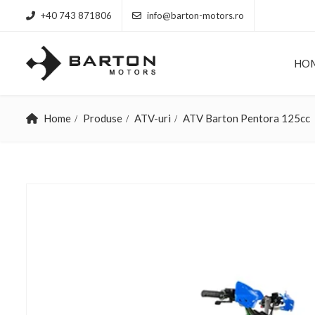
+40 743 871806
info@barton-motors.ro
HO
Home
Produse
ATV-uri
ATV Barton Pentora 125cc