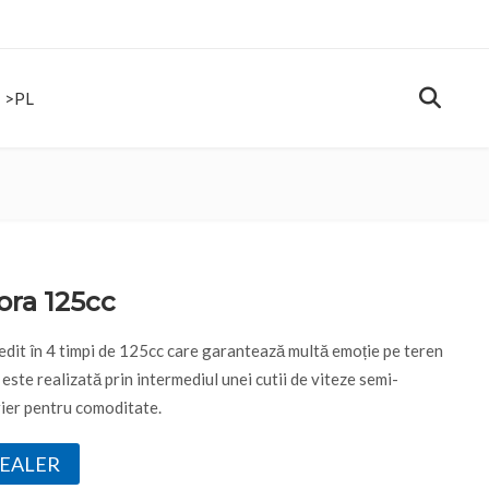
>PL
RE BARTON MOTORS
TEST DRIVE
CONTACT
>PL
ora 125cc
dit în 4 timpi de 125cc care garantează multă emoție pe teren
este realizată prin intermediul unei cutii de viteze semi-
ier pentru comoditate.
DEALER