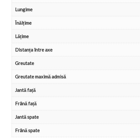
Lungime
Înălțime
Lățime
Distanța între axe
Greutate
Greutate maximă admisă
Jantă față
Frână față
Jantă spate
Frână spate