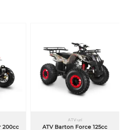
ATV-uri
r 200cc
ATV Barton Force 125cc