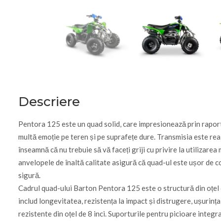
Descriere
Pentora 125 este un quad solid, care impresionează prin raportu
multă emoție pe teren și pe suprafețe dure. Transmisia este re
înseamnă că nu trebuie să vă faceți griji cu privire la utilizare
anvelopele de înaltă calitate asigură că quad-ul este ușor de c
sigură.
Cadrul quad-ului Barton Pentora 125 este o structură din oțel dur
includ longevitatea, rezistența la impact și distrugere, ușurința î
rezistente din oțel de 8 inci. Suporturile pentru picioare integr