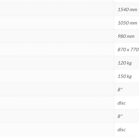
1540 mm
1050 mm
980 mm
870 x 77
120 kg
150 kg
8''
disc
8''
disc