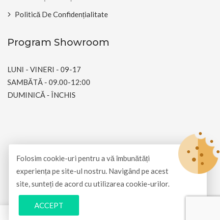
Politică De Confidențialitate
Program Showroom
LUNI - VINERI - 09-17
SAMBĂTĂ - 09.00-12:00
DUMINICĂ - ÎNCHIS
© Copyright 2026
Barton Motors Romania
All Rights
Folosim cookie-uri pentru a vă îmbunătăți
Reserved.
experiența pe site-ul nostru. Navigând pe acest
site, sunteți de acord cu utilizarea cookie-urilor.
Dezvoltat și întreținut de
SimpliArt Net
ACCEPT
0