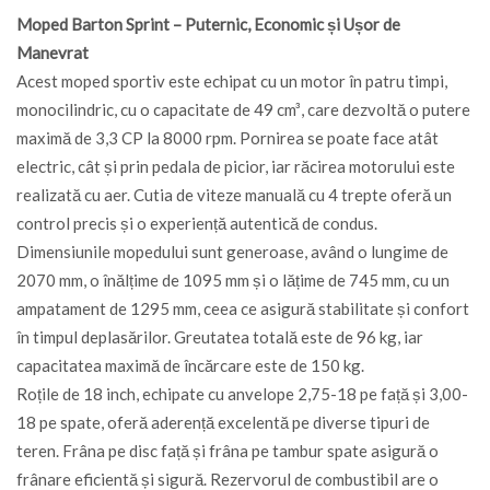
Moped Barton Sprint – Puternic, Economic și Ușor de
Manevrat
Acest moped sportiv este echipat cu un motor în patru timpi,
monocilindric, cu o capacitate de 49 cm³, care dezvoltă o putere
maximă de 3,3 CP la 8000 rpm. Pornirea se poate face atât
electric, cât și prin pedala de picior, iar răcirea motorului este
realizată cu aer. Cutia de viteze manuală cu 4 trepte oferă un
control precis și o experiență autentică de condus.
Dimensiunile mopedului sunt generoase, având o lungime de
2070 mm, o înălțime de 1095 mm și o lățime de 745 mm, cu un
ampatament de 1295 mm, ceea ce asigură stabilitate și confort
în timpul deplasărilor. Greutatea totală este de 96 kg, iar
capacitatea maximă de încărcare este de 150 kg.
Roțile de 18 inch, echipate cu anvelope 2,75-18 pe față și 3,00-
18 pe spate, oferă aderență excelentă pe diverse tipuri de
teren. Frâna pe disc față și frâna pe tambur spate asigură o
frânare eficientă și sigură. Rezervorul de combustibil are o