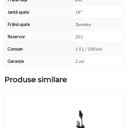
Jantă spate
18''
Frână spate
Tamnbur
Rezervor
10 L
Consum
1.5 L / 100 km
Garanție
2 ani
Produse similare