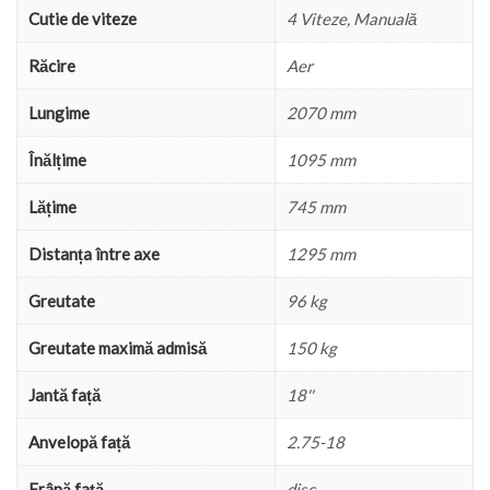
Cutie de viteze
4 Viteze, Manuală
Răcire
Aer
Lungime
2070 mm
Înălțime
1095 mm
Lățime
745 mm
Distanța între axe
1295 mm
Greutate
96 kg
Greutate maximă admisă
150 kg
Jantă față
18''
Anvelopă față
2.75-18
Frână față
disc