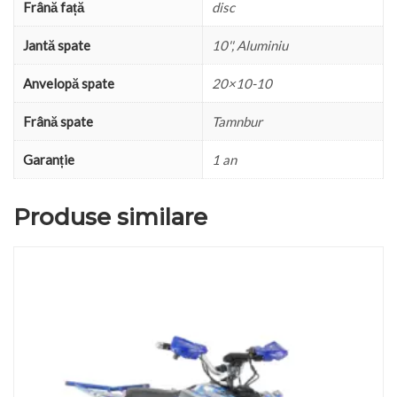
Frână față
disc
Jantă spate
10'', Aluminiu
Anvelopă spate
20×10-10
Frână spate
Tamnbur
Garanție
1 an
Produse similare