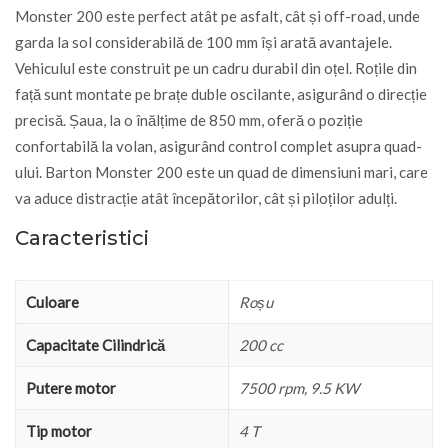
Monster 200 este perfect atât pe asfalt, cât și off-road, unde
garda la sol considerabilă de 100 mm își arată avantajele.
Vehiculul este construit pe un cadru durabil din oțel. Roțile din
față sunt montate pe brațe duble oscilante, asigurând o direcție
precisă. Șaua, la o înălțime de 850 mm, oferă o poziție
confortabilă la volan, asigurând control complet asupra quad-
ului. Barton Monster 200 este un quad de dimensiuni mari, care
va aduce distracție atât începătorilor, cât și piloților adulți.
Caracteristici
Culoare
Roșu
Capacitate Cilindrică
200 cc
Putere motor
7500 rpm, 9.5 KW
Tip motor
4 T