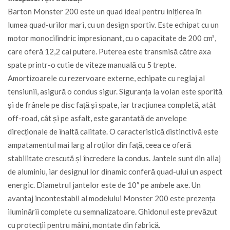
Barton Monster 200 este un quad ideal pentru inițierea în
lumea quad-urilor mari, cu un design sportiv. Este echipat cu un
motor monocilindric impresionant, cu o capacitate de 200 cm³,
care oferă 12,2 cai putere. Puterea este transmisă către axa
spate printr-o cutie de viteze manuală cu 5 trepte.
Amortizoarele cu rezervoare externe, echipate cu reglaj al
tensiunii, asigură o condus sigur. Siguranța la volan este sporită
și de frânele pe disc față și spate, iar tracțiunea completă, atât
off-road, cât și pe asfalt, este garantată de anvelope
direcționale de înaltă calitate. O caracteristică distinctivă este
ampatamentul mai larg al roților din față, ceea ce oferă
stabilitate crescută și încredere la condus. Jantele sunt din aliaj
de aluminiu, iar designul lor dinamic conferă quad-ului un aspect
energic. Diametrul jantelor este de 10″ pe ambele axe. Un
avantaj incontestabil al modelului Monster 200 este prezența
iluminării complete cu semnalizatoare. Ghidonul este prevăzut
cu protecții pentru mâini, montate din fabrică.