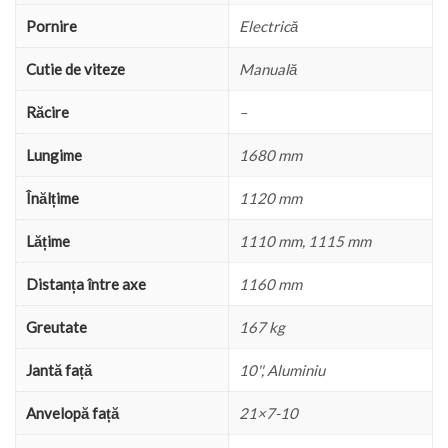
Pornire
Electrică
Cutie de viteze
Manuală
Răcire
–
Lungime
1680 mm
Înălțime
1120 mm
Lățime
1110 mm, 1115 mm
Distanța între axe
1160 mm
Greutate
167 kg
Jantă față
10'', Aluminiu
Anvelopă față
21×7-10