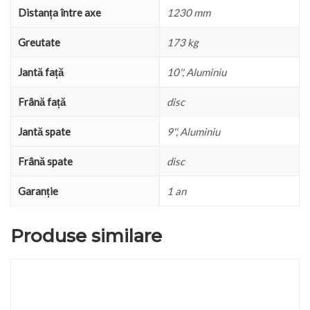
Distanța între axe
1230 mm
Greutate
173 kg
Jantă față
10'', Aluminiu
Frână față
disc
Jantă spate
9'', Aluminiu
Frână spate
disc
Garanție
1 an
Produse similare