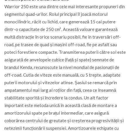
Warrior 250 este una dintre cele mai interesante propuneri din
segmentul quad-urilor. Rolul principal îl joacă motorul
monocilindric, răcit cu lichid, care generează 15 cai putere
dintr-o capacitate de 250 cm³. Această valoare garantează
multă distracție în orice scenariu posibil, fie în traversări off-
road, pe trasee de quad și mașini off-road, fie pe asfalt sau
poteci forestiere compacte. Transmiterea puterii către sol este
asigurată de anvelopele cubice (față și spate) semnate de
brandul Kenda, recunoscute la nivel mondial de pasionații de
off-road. Cutia de viteze este manuală, cu 5 trepte, adaptate
puterii motorului și vitezelor atinse. Șasiul se remarcă prin
ampatamentul mai larg al roților din față, ceea ce înseamnă
stabilitate sporită și încredere la condus. Un alt factor
important este metoda unică în această clasă de montare a
amortizorului spate pe brațul intermediar, care asigură
coborârea centrului de greutate și creșterea progresivității și
netezimii funcționării suspensiei. Amortizoarele echipate cu