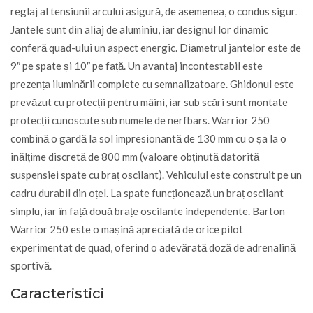
reglaj al tensiunii arcului asigură, de asemenea, o condus sigur.
Jantele sunt din aliaj de aluminiu, iar designul lor dinamic
conferă quad-ului un aspect energic. Diametrul jantelor este de
9″ pe spate și 10″ pe față. Un avantaj incontestabil este
prezența iluminării complete cu semnalizatoare. Ghidonul este
prevăzut cu protecții pentru mâini, iar sub scări sunt montate
protecții cunoscute sub numele de nerfbars. Warrior 250
combină o gardă la sol impresionantă de 130 mm cu o șa la o
înălțime discretă de 800 mm (valoare obținută datorită
suspensiei spate cu braț oscilant). Vehiculul este construit pe un
cadru durabil din oțel. La spate funcționează un braț oscilant
simplu, iar în față două brațe oscilante independente. Barton
Warrior 250 este o mașină apreciată de orice pilot
experimentat de quad, oferind o adevărată doză de adrenalină
sportivă.
Caracteristici