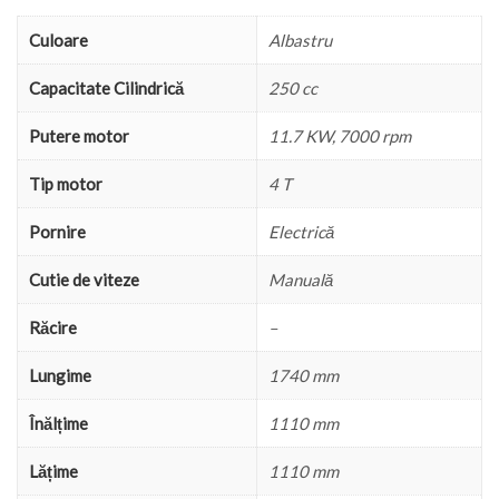
Culoare
Albastru
Capacitate Cilindrică
250 cc
Putere motor
11.7 KW, 7000 rpm
Tip motor
4 T
Pornire
Electrică
Cutie de viteze
Manuală
Răcire
–
Lungime
1740 mm
Înălțime
1110 mm
Lățime
1110 mm