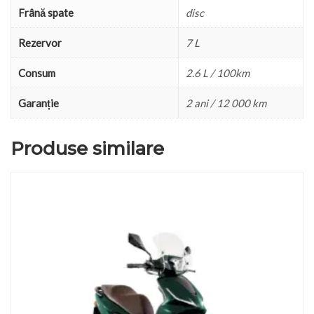
Frână spate
disc
Rezervor
7 L
Consum
2.6 L / 100km
Garanție
2 ani / 12 000 km
Produse similare