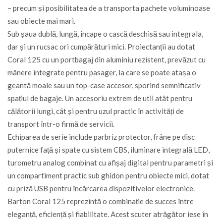
– precum și posibilitatea de a transporta pachete voluminoase
sau obiecte mai mari.
Sub șaua dublă, lungă, încape o cască deschisă sau integrala,
dar și un rucsac ori cumpărături mici. Proiectanții au dotat
Coral 125 cu un portbagaj din aluminiu rezistent, prevăzut cu
mânere integrate pentru pasager, la care se poate atașa o
geantă moale sau un top-case accesor, sporind semnificativ
spațiul de bagaje. Un accesoriu extrem de util atât pentru
călătorii lungi, cât și pentru uzul practic în activități de
transport într-o firmă de servicii.
Echiparea de serie include parbriz protector, frâne pe disc
puternice față și spate cu sistem CBS, iluminare integrală LED,
turometru analog combinat cu afișaj digital pentru parametri și
un compartiment practic sub ghidon pentru obiecte mici, dotat
cu priză USB pentru încărcarea dispozitivelor electronice.
Barton Coral 125 reprezintă o combinație de succes între
eleganță, eficiență și fiabilitate. Acest scuter atrăgător iese în