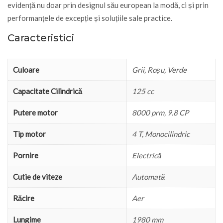
evidență nu doar prin designul său european la modă, ci și prin
performanțele de excepție și soluțiile sale practice.
Caracteristici
Culoare
Grii, Roșu, Verde
Capacitate Cilindrică
125 cc
Putere motor
8000 prm, 9.8 CP
Tip motor
4 T, Monocilindric
Pornire
Electrică
Cutie de viteze
Automată
Răcire
Aer
Lungime
1980 mm