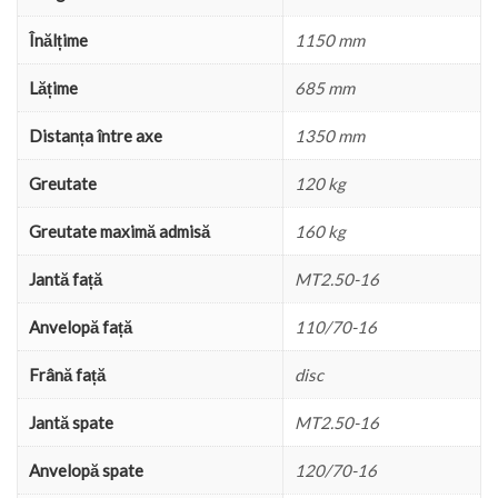
Înălțime
1150 mm
Lățime
685 mm
Distanța între axe
1350 mm
Greutate
120 kg
Greutate maximă admisă
160 kg
Jantă față
MT2.50-16
Anvelopă față
110/70-16
Frână față
disc
Jantă spate
MT2.50-16
Anvelopă spate
120/70-16