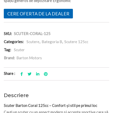
spațiu generos de depozitare Ergonomic
CERE OFERTA DE LA DEALER
SKU:
SCUTER-CORAL-125
Categories:
Scutere
,
Bategoria B
,
Scutere 125cc
Tag:
Scuter
Brand:
Barton Motors
Share :
Descriere
Scuter Barton Coral 125cc – Confort și stil pe primul loc
Cauți un scuter cu un aspect modern și accente sportive care să