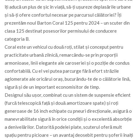
îți aducă un plus de șic în viață, să-ți ușureze deplasările urbane
și să-ți ofere confortul necesar pe parcursul călătoriei? Îți
prezentăm noul Barton Coral 125 pentru 2024 – un scuter din
clasa 125 destinat posesorilor permisului de conducere
categoria B.
Coral este un vehicul cu două roți, stilat și conceput pentru
practicitate urbană zilnică, remarcându-se prin proporții
armonioase, linii elegante ale caroseriei și o poziție de condus
confortabilă. Cu el vei putea parcurge fără efort străzile
aglomerate ale oricărui oraș, bucurându-te de o călătorie lină,
sigură și de un important economisitor de timp.
Designul său ușor, combinat cu un sistem de suspensie eficient
(furcă telescopică față și două amortizoare spate) și roți
generoase de 16 inch echipate cu pneuri direcționale, asigură o
manevrabilitate sigură în orice condiții și o excelentă absorbție
a denivelărilor. Datorită podelei plate, scuterul oferă mult
spațiu pentru picioare – un avantaj deosebit pentru șoferii înalți