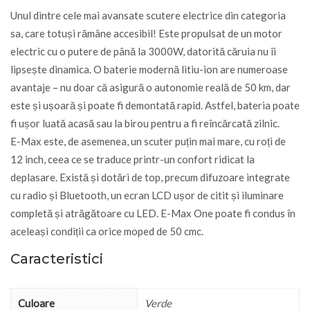
Unul dintre cele mai avansate scutere electrice din categoria
sa, care totuși rămâne accesibil! Este propulsat de un motor
electric cu o putere de până la 3000W, datorită căruia nu îi
lipsește dinamica. O baterie modernă litiu-ion are numeroase
avantaje – nu doar că asigură o autonomie reală de 50 km, dar
este și ușoară și poate fi demontată rapid. Astfel, bateria poate
fi ușor luată acasă sau la birou pentru a fi reîncărcată zilnic.
E-Max este, de asemenea, un scuter puțin mai mare, cu roți de
12 inch, ceea ce se traduce printr-un confort ridicat la
deplasare. Există și dotări de top, precum difuzoare integrate
cu radio și Bluetooth, un ecran LCD ușor de citit și iluminare
completă și atrăgătoare cu LED. E-Max One poate fi condus în
aceleași condiții ca orice moped de 50 cmc.
Caracteristici
Culoare
Verde