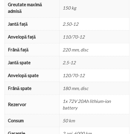
Greutate maximă
150 kg
admisă
Jantă față
2.50-12
Anvelopă față
110/70-12
Frână față
220 mm, disc
Jantă spate
2.5-12
Anvelopă spate
120/70-12
Frână spate
180 mm, disc
1x 72V 20Ah lithium-ion
Rezervor
battery
Consum
50 km
Garanție
2 ani, 6000 km