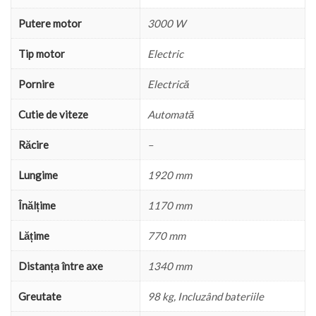
Putere motor
3000 W
Tip motor
Electric
Pornire
Electrică
Cutie de viteze
Automată
Răcire
–
Lungime
1920 mm
Înălțime
1170 mm
Lățime
770 mm
Distanța între axe
1340 mm
Greutate
98 kg, Incluzând bateriile