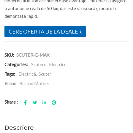
modernă litiu-ion are numeroase avantaje – nu doar că asigură
o autonomie reală de 50 km, dar este și ușoară și poate fi
demontată rapid.
CERE OFERTA DE LA DEALER
SKU:
SCUTER-E-MAX
Categories:
Scutere
,
Electrice
Tags:
Electrică
,
Scuter
Brand:
Barton Motors
Share :
Descriere