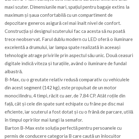
maxi scuter. Dimensiunile mari, spațiul pentru bagaje extins la
maximum și șaua confortabilă cu un compartiment de
depozitare generos asigură cel mai înalt nivel de confort.
Construcția și designul scuterului fac ca acesta să nu poată
trece neobservat. Farul dublu modern cu LED oferă o iluminare
excelentă a drumului, iar lampa spate realizată în aceeași
tehnologie atrage privirile prin aspectul său unic. Două ceasuri
digitale indică viteza și turațiile, având o iluminare de fundal
albastră.
B-Max, cu o greutate relativ redusă comparativ cu vehiculele
din acest segment (142 kg), este propulsat de un motor
monocilindru, 4 timpi, răcit cu aer, de 7,84 CP. Atât roțile din
față, cât și cele din spate sunt echipate cu frâne pe disc mai
eficiente, iar scuterul a fost dotat și cu o frână de parcare, utilă
în timpul opririlor mai lungi la semafor.
Barton B-Max este soluția perfectă pentru persoanele cu
permis de conducere categoria B care caută un înlocuitor