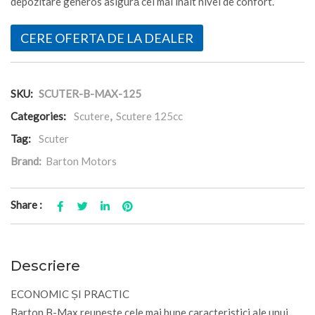
depozitare generos asigură cel mai înalt nivel de confort.
CERE OFERTA DE LA DEALER
SKU:
SCUTER-B-MAX-125
Categories:
Scutere
,
Scutere 125cc
Tag:
Scuter
Brand:
Barton Motors
Share :
Descriere
ECONOMIC ȘI PRACTIC
Barton B-Max reunește cele mai bune caracteristici ale unui