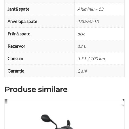
Jantă spate
Aluminiu – 13
Anvelopă spate
130/60-13
Frână spate
disc
Rezervor
12 L
Consum
3.5 L / 100 km
Garanție
2 ani
Produse similare