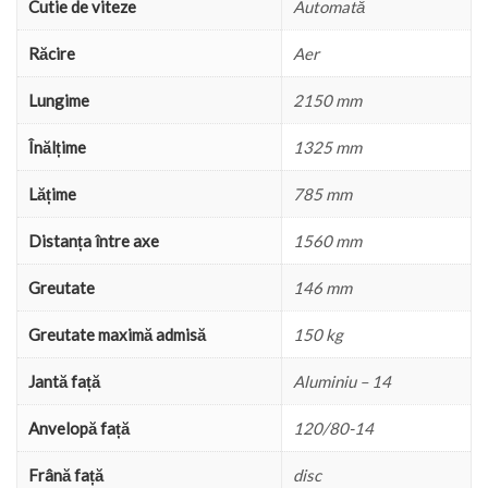
Cutie de viteze
Automată
Răcire
Aer
Lungime
2150 mm
Înălțime
1325 mm
Lățime
785 mm
Distanța între axe
1560 mm
Greutate
146 mm
Greutate maximă admisă
150 kg
Jantă față
Aluminiu – 14
Anvelopă față
120/80-14
Frână față
disc