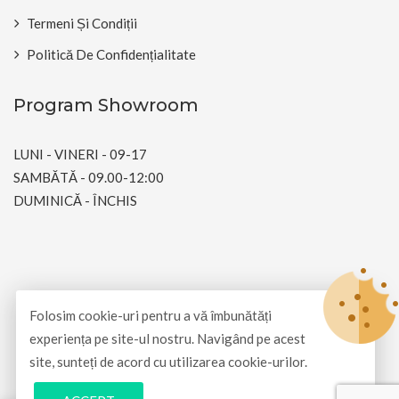
Termeni Și Condiții
Politică De Confidențialitate
Program Showroom
LUNI - VINERI - 09-17
SAMBĂTĂ - 09.00-12:00
DUMINICĂ - ÎNCHIS
© Copyright 2026
Barton Motors Romania
All Rights
Folosim cookie-uri pentru a vă îmbunătăți
Reserved.
experiența pe site-ul nostru. Navigând pe acest
site, sunteți de acord cu utilizarea cookie-urilor.
Dezvoltat și întreținut de
SimpliArt Net