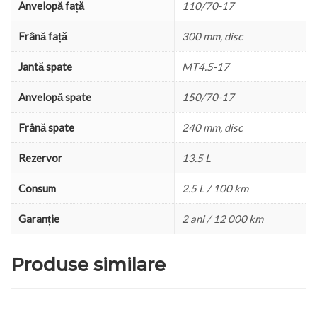
Anvelopă față
110/70-17
Frână față
300 mm, disc
Jantă spate
MT4.5-17
Anvelopă spate
150/70-17
Frână spate
240 mm, disc
Rezervor
13.5 L
Consum
2.5 L / 100 km
Garanție
2 ani / 12 000 km
Produse similare