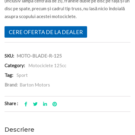
(inclusiv lampa centrală de zi), frânele duble pe disc pe față și un
disc pe spate, precum și cadrul tip truss, nu lasă nicio îndoială
asupra scopului acestei motociclete.
CERE OFERTA DE LA DEALER
SKU:
MOTO-BLADE-R-125
Category:
Motociclete 125cc
Tag:
Sport
Brand:
Barton Motors
Share :
Descriere