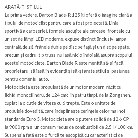
ARATĂ-ȚI STILUL
La prima vedere, Barton Blade-R 125 îți oferă o imagine clară a
tipului de motociclist pentru care a fost proiectată. Linia
sportivă a caroseriei, formele ascuțite ale carcasei frontale cu
un set de lămpi LED moderne, expuse distinct (inclusiv lampa
centrală de zi), frânele duble pe disc pe față și un disc pe spate,
precum și cadrul tip truss, nu lasă nicio îndoială asupra scopului
acestei motociclete. Barton Blade R este menită să-și facă
proprietarul să iasă în evidență și să-și arate stilul și pasiunea
pentru domeniul auto.
Motocicleta este propulsată de un motor modern, răcit cu
lichid, monocilindru, de 124 cmc, în patru timpi, de la Zongshen,
cuplat la o cutie de viteze cu 6 trepte. Este o unitate de
propulsie dovedită, care îndeplinește cerințele celor mai noi
standarde Euro 5. Motocicleta are o putere solidă de 12,6 CP
la 9000 rpm și un consum redus de combustibil de 2,5 l / 100 km.
Suspensia față este o furcă telescopică cu caracteristici de