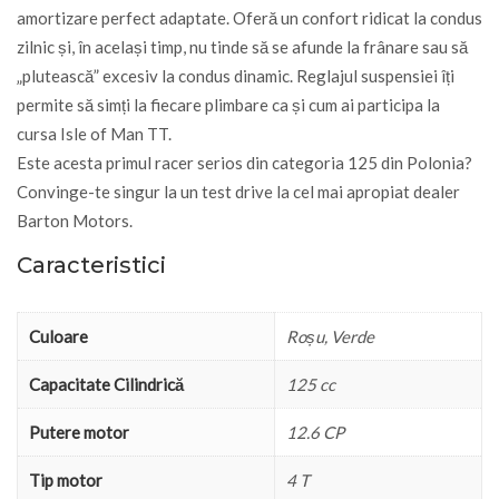
amortizare perfect adaptate. Oferă un confort ridicat la condus
zilnic și, în același timp, nu tinde să se afunde la frânare sau să
„plutească” excesiv la condus dinamic. Reglajul suspensiei îți
permite să simți la fiecare plimbare ca și cum ai participa la
cursa Isle of Man TT.
Este acesta primul racer serios din categoria 125 din Polonia?
Convinge-te singur la un test drive la cel mai apropiat dealer
Barton Motors.
Caracteristici
Culoare
Roșu, Verde
Capacitate Cilindrică
125 cc
Putere motor
12.6 CP
Tip motor
4 T