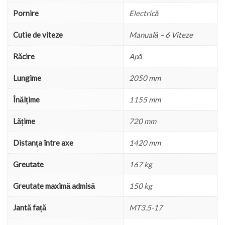
Pornire
Electrică
Cutie de viteze
Manuală – 6 Viteze
Răcire
Apă
Lungime
2050 mm
Înălțime
1155 mm
Lățime
720 mm
Distanța între axe
1420 mm
Greutate
167 kg
Greutate maximă admisă
150 kg
Jantă față
MT3.5-17