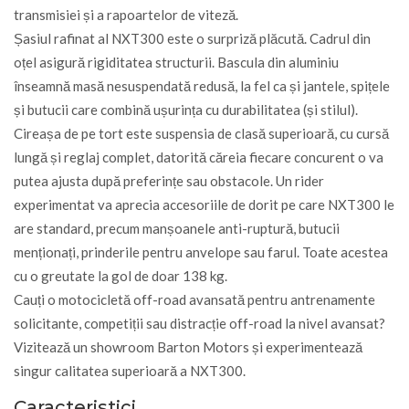
transmisiei și a rapoartelor de viteză.
Șasiul rafinat al NXT300 este o surpriză plăcută. Cadrul din
oțel asigură rigiditatea structurii. Bascula din aluminiu
înseamnă masă nesuspendată redusă, la fel ca și jantele, spițele
și butucii care combină ușurința cu durabilitatea (și stilul).
Cireașa de pe tort este suspensia de clasă superioară, cu cursă
lungă și reglaj complet, datorită căreia fiecare concurent o va
putea ajusta după preferințe sau obstacole. Un rider
experimentat va aprecia accesoriile de dorit pe care NXT300 le
are standard, precum manșoanele anti-ruptură, butucii
menționați, prinderile pentru anvelope sau farul. Toate acestea
cu o greutate la gol de doar 138 kg.
Cauți o motocicletă off-road avansată pentru antrenamente
solicitante, competiții sau distracție off-road la nivel avansat?
Vizitează un showroom Barton Motors și experimentează
singur calitatea superioară a NXT300.
Caracteristici