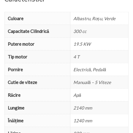
Culoare
Albastru, Roșu, Verde
Capacitate Cilindrică
300 cc
Putere motor
19.5 KW
Tip motor
4 T
Pornire
Electrică, Pedală
Cutie de viteze
Manuală – 5 Viteze
Răcire
Apă
Lungime
2140 mm
Înălțime
1240 mm