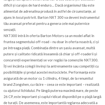
dificil și curajos de hard enduro… Dacă organismul tău este
alimentat de adrenalina produsă în astfel de circumstanțe, ai
ajuns în locul potrivit. Barton NXT 300 va deveni instrumentul
tău avansat preferat pentru a genera cele mai puternice
senzații.
NXT300 intră în oferta Barton Motors ca un model aflat în
fruntea segmentului off-road – nu doar în oferta noastră, ci și
pe întreaga piață. Combinația dintre un șasiu avansat, multă
putere și calitate ridicată înseamnă că chiar și off-roaderii și
concurenții experimentați se vor regăsi la comenzile NXT300.
Îți vei încânta colegii învinși la antrenamente sau competiții cu
posibilitățile și prețul acestei motociclete. Performanța este
asigurată de un motor cu 1 cilindru, 4 timpi, de la renumitul
brand Zongshen, cu răcire – ceea ce este important – realizată
cu ajutorul lichidului. Pe lângă puterea maximă mare, de peste
26 CP, este important și cuplul ridicat disponibil pe o plajă largă
de turații. De asemenea, este importantă reglarea adecvată a