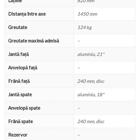
Lățime
820 mm
Distanța între axe
1450 mm
Greutate
124 kg
Greutate maximă admisă
–
Jantă față
aluminiu, 21''
Anvelopă față
–
Frână față
240 mm, disc
Jantă spate
aluminiu, 18''
Anvelopă spate
–
Frână spate
240 mm, disc
Rezervor
–