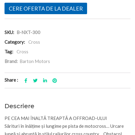
CERE OFERTA DE LA DEALER
SKU:
B-NXT-300
Category:
Cross
Tag:
Cross
Brand:
Barton Motors
Share :
Descriere
PE CEA MAI ÎNALTĂ TREAPTĂ A OFFROAD-ULUI
Sărituri în înălțime și lungime pe pista de motocross… Urcare
lungă și abruptă în stilul raliurilor cross country… Obstacol