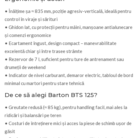
• Înălțime șa ≈ 835 mm, poziție agresiv-verticală, ideală pentru
control în viraje și sărituri
• Ghidon lat, cu protecții pentru mâini, manșoane antialunecare
și comenzi ergonomice
• Ecartament îngust, design compact – manevrabilitate
excelentă chiar şi între trasee strâmte
• Rezervor de 7 l, suficient pentru ture de antrenament sau
drumeții de weekend
• Indicator de nivel carburant, demaror electric, tabloul de bord
minimal cu martori pentru stare tehnică
De ce să alegi Barton BTS 125?
• Greutate redusă (≈ 85 kg), pentru handling facil, mai ales la
ridicări și balansări pe teren
• Costuri de întreținere mici și acces la piese de schimb ușor de
găsit