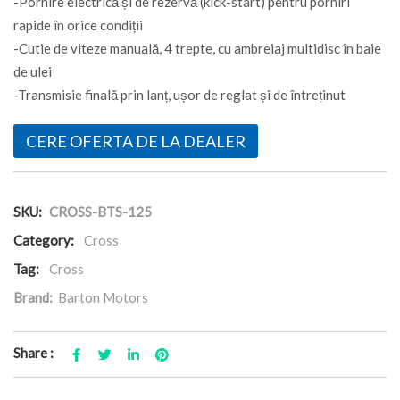
-Pornire electrică și de rezervă (kick-start) pentru porniri
rapide în orice condiții
-Cutie de viteze manuală, 4 trepte, cu ambreiaj multidisc în baie
de ulei
-Transmisie finală prin lanț, ușor de reglat și de întreținut
CERE OFERTA DE LA DEALER
SKU:
CROSS-BTS-125
Category:
Cross
Tag:
Cross
Brand:
Barton Motors
Share :