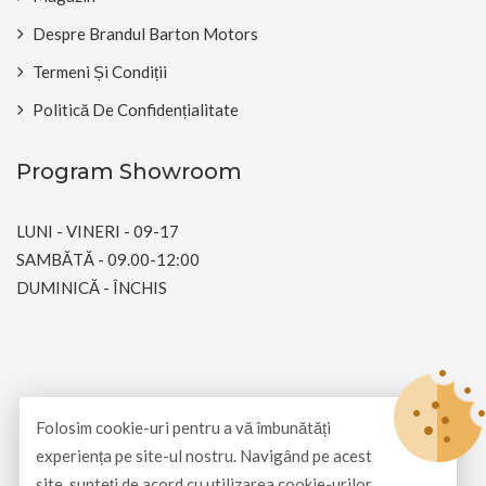
Despre Brandul Barton Motors
Termeni Și Condiții
Politică De Confidențialitate
Program Showroom
LUNI - VINERI - 09-17
SAMBĂTĂ - 09.00-12:00
DUMINICĂ - ÎNCHIS
© Copyright 2026
Barton Motors Romania
All Rights
Folosim cookie-uri pentru a vă îmbunătăți
Reserved.
experiența pe site-ul nostru. Navigând pe acest
site, sunteți de acord cu utilizarea cookie-urilor.
Dezvoltat și întreținut de
SimpliArt Net