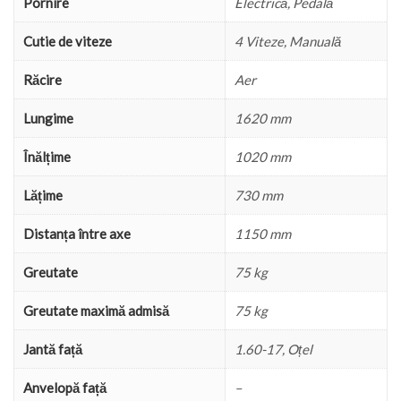
Pornire
Electrică, Pedală
Cutie de viteze
4 Viteze, Manuală
Răcire
Aer
Lungime
1620 mm
Înălțime
1020 mm
Lățime
730 mm
Distanța între axe
1150 mm
Greutate
75 kg
Greutate maximă admisă
75 kg
Jantă față
1.60-17, Oțel
Anvelopă față
–