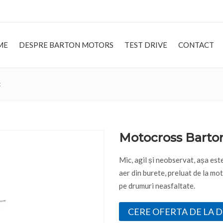
ME
DESPRE BARTON MOTORS
TEST DRIVE
CONTACT
HOME
DESP
c
Motocross Barto
Mic, agil și neobservat, așa este
aer din burete, preluat de la mo
pe drumuri neasfaltate.
CERE OFERTA DE LA 