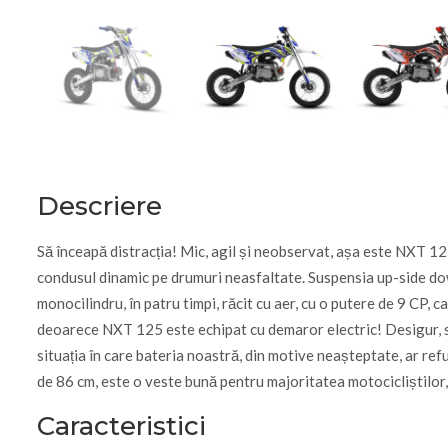
Descriere
Să înceapă distracția! Mic, agil și neobservat, așa este NXT 125.
condusul dinamic pe drumuri neasfaltate. Suspensia up-side dow
monocilindru, în patru timpi, răcit cu aer, cu o putere de 9 CP,
deoarece NXT 125 este echipat cu demaror electric! Desigur, sta
situația în care bateria noastră, din motive neașteptate, ar ref
de 86 cm, este o veste bună pentru majoritatea motocicliștilor
Caracteristici