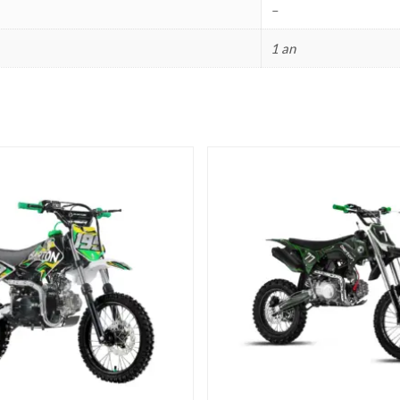
–
1 an