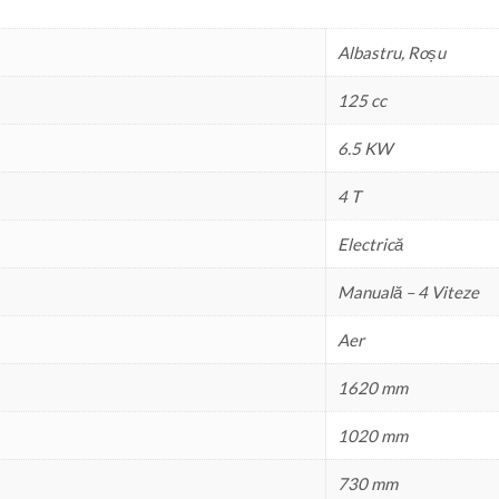
Albastru, Roșu
125 cc
6.5 KW
4 T
Electrică
Manuală – 4 Viteze
Aer
1620 mm
1020 mm
730 mm