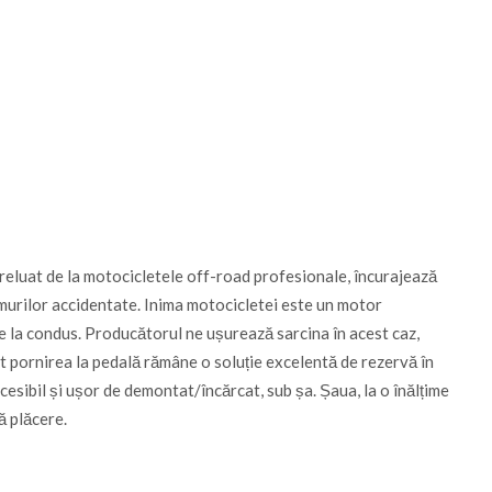
, preluat de la motocicletele off-road profesionale, încurajează
umurilor accidentate. Inima motocicletei este un motor
ere la condus. Producătorul ne ușurează sarcina în acest caz,
ât pornirea la pedală rămâne o soluție excelentă de rezervă în
cesibil și ușor de demontat/încărcat, sub șa. Șaua, la o înălțime
ă plăcere.