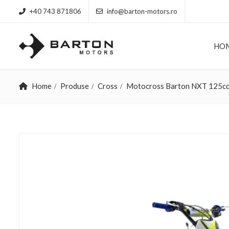
+40 743 871806
info@barton-motors.ro
HO
Home
Produse
Cross
Motocross Barton NXT 125c