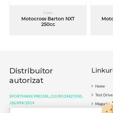
Cross
Motocross Barton NXT
Moto
250cc
Distribuitor
Linkuri
autorizat
Home
Test Drive
SPORTMAXX PRO SRL, CUI:RO33427050,
J26/694/2014
Magazin
Strada Gheorghe Doja 76, Târgu Mureș,
Despre Br