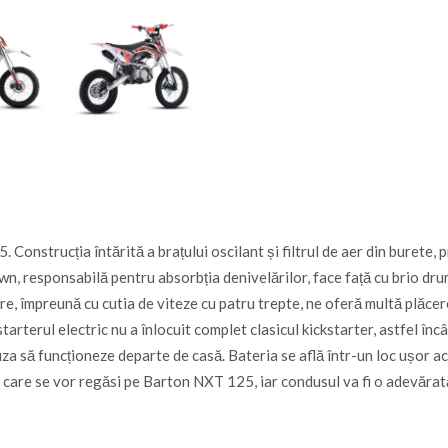
 Construcția întărită a brațului oscilant și filtrul de aer din burete
n, responsabilă pentru absorbția denivelărilor, face față cu brio dr
 care, împreună cu cutia de viteze cu patru trepte, ne oferă multă plăc
rterul electric nu a înlocuit complet clasicul kickstarter, astfel înc
uza să funcționeze departe de casă. Bateria se află într-un loc ușor ac
, care se vor regăsi pe Barton NXT 125, iar condusul va fi o adevărat