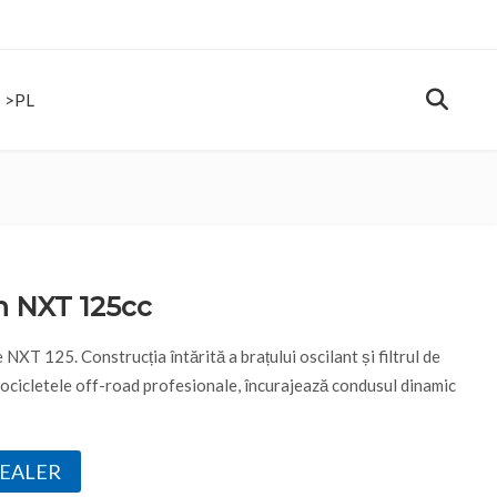
>PL
RE BARTON MOTORS
TEST DRIVE
CONTACT
>PL
n NXT 125cc
 NXT 125. Construcția întărită a brațului oscilant și filtrul de
tocicletele off-road profesionale, încurajează condusul dinamic
DEALER