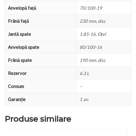
Anvelopă față
70/100-19
Frână față
230 mm, disc
Jantă spate
1.85-16, Oțel
Anvelopă spate
80/100-16
Frână spate
190 mm, disc
Rezervor
6.3 L
Consum
–
Garanție
1 an
Produse similare