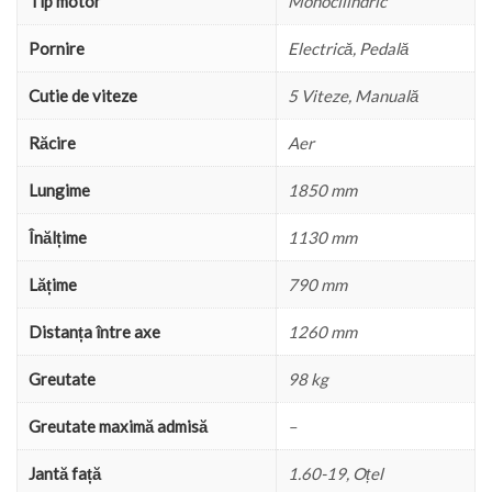
Tip motor
Monocilindric
Pornire
Electrică, Pedală
Cutie de viteze
5 Viteze, Manuală
Răcire
Aer
Lungime
1850 mm
Înălțime
1130 mm
Lățime
790 mm
Distanța între axe
1260 mm
Greutate
98 kg
Greutate maximă admisă
–
Jantă față
1.60-19, Oțel