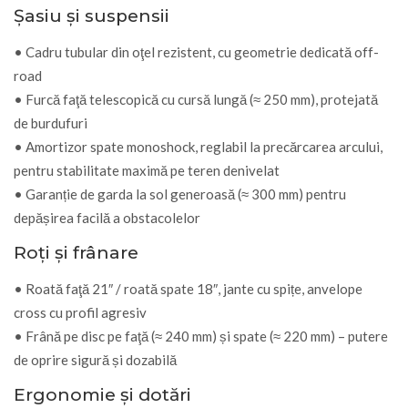
Şasiu și suspensii
• Cadru tubular din oţel rezistent, cu geometrie dedicată off-
road
• Furcă faţă telescopică cu cursă lungă (≈ 250 mm), protejată
de burdufuri
• Amortizor spate monoshock, reglabil la precărcarea arcului,
pentru stabilitate maximă pe teren denivelat
• Garanție de garda la sol generoasă (≈ 300 mm) pentru
depășirea facilă a obstacolelor
Roți și frânare
• Roată faţă 21″ / roată spate 18″, jante cu spițe, anvelope
cross cu profil agresiv
• Frână pe disc pe faţă (≈ 240 mm) și spate (≈ 220 mm) – putere
de oprire sigură și dozabilă
Ergonomie și dotări