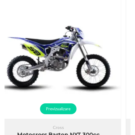
Previzualizare
Cross
Motocross Barton NXT 150cc