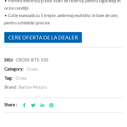
• Pornire electrică şi kick-start de rezervă, pentru siguranţă în
orice condiţii
• Cutie manuală cu 5 trepte, ambreiaj multidisc în baie de ulei,
pentru schimbări precise
CERE OFERTA DE LA DEALER
SKU:
CROSS-BTS-150
Category:
Cross
Tag:
Cross
Brand:
Barton Motors
Share :